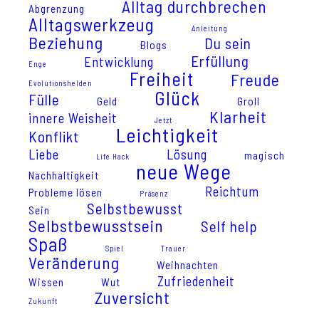
Alltag durchbrechen
Abgrenzung
Alltagswerkzeug
Anleitung
Beziehung
Du sein
Blogs
Erfüllung
Entwicklung
Enge
Freiheit
Freude
Evolutionshelden
Glück
Fülle
Geld
Groll
Klarheit
innere Weisheit
Jetzt
Leichtigkeit
Konflikt
Liebe
Lösung
magisch
Life Hack
neue Wege
Nachhaltigkeit
Reichtum
Probleme lösen
Präsenz
Selbstbewusst
Sein
Selbstbewusstsein
Self help
Spaß
Spiel
Trauer
Veränderung
Weihnachten
Zufriedenheit
Wissen
Wut
Zuversicht
Zukunft