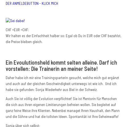
DER ANMELDEBUTTON - KLICK MICH
CHF =EUR =CHF:
Wir halten es der Einfachheit halber so: Egal ob Du in EUR oder CHF bezahlst,
die Preise bleiben gleich.
Ein Evoulutionsheld kommt selten alleine. Darf ich
vorstellen: Die Trainerin an meiner Seite!
Daher habe ich mir eine Trainingsparterin gesucht, welche mich gut ergänzt
und auch auf der gleichen Geschwindigkeit unterwegs ist wie ich. Und ich
habe sie gefunden: Sonja Wiederkehr aus Biel in der Schweiz.
Auch Sie ist völlig der Evolution verpflichtet! Sie ist Mentorin für Menschen
die sich aus ihren eigenen Limitierungen befreien wollen. Sie begleitet auf
ganz feine Weise ihre Klienten. Nebenbei managet Ihren Haushalt, den Mann
und die Söhne und hat die tollsten Ideen. Spontanität ist Ihre Geheimwaffe!
Sonja über sich selbst: