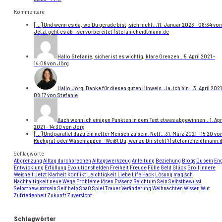
Kommentare
[…] Und wenn es da, wo Du gerade bist, sich nicht...
11. Januar 2023 - 08:34 von
Jetzt geht es ab - sei vorbereitet | stefanieheidtmann.de
Hallo Stefanie, sicher ist es wichtig, klare Grenzen...
5. April 2021 -
14:06 von Jörg
Hallo Jörg, Danke für diesen guten Hinweis. Ja, ich bin...
3. April 2021
08:17 von Stefanie
Auch wenn ich einigen Punkten in dem Text etwas abgewinnen...
1. Apr
2021 - 14:30 von Jörg
[…] Und parallel dazu ein netter Mensch zu sein. Nett...
31. März 2021 - 15:20 vo
Rückgrat oder Waschlappen - Weißt Du, wer zu Dir steht? | stefanieheidtmann.
Schlagworte
Abgrenzung
Alltag durchbrechen
Alltagswerkzeug
Anleitung
Beziehung
Blogs
Du sein
En
Entwicklung
Erfüllung
Evolutionshelden
Freiheit
Freude
Fülle
Geld
Glück
Groll
innere
Weisheit
Jetzt
Klarheit
Konflikt
Leichtigkeit
Liebe
Life Hack
Lösung
magisch
Nachhaltigkeit
neue Wege
Probleme lösen
Präsenz
Reichtum
Sein
Selbstbewusst
Selbstbewusstsein
Self help
Spaß
Spiel
Trauer
Veränderung
Weihnachten
Wissen
Wut
Zufriedenheit
Zukunft
Zuversicht
Schlagwörter