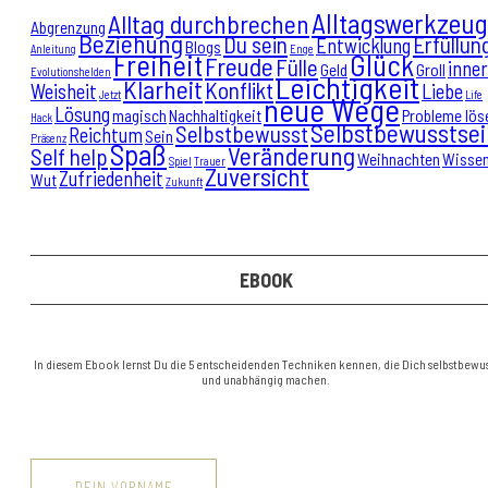
Alltagswerkzeug
Alltag durchbrechen
Abgrenzung
Beziehung
Du sein
Erfüllun
Entwicklung
Blogs
Anleitung
Enge
Freiheit
Glück
Freude
Fülle
inne
Geld
Groll
Evolutionshelden
Leichtigkeit
Klarheit
Konflikt
Weisheit
Liebe
Jetzt
Life
neue Wege
Lösung
magisch
Nachhaltigkeit
Probleme lös
Hack
Selbstbewusstsei
Selbstbewusst
Reichtum
Sein
Präsenz
Spaß
Veränderung
Self help
Weihnachten
Wisse
Spiel
Trauer
Zuversicht
Zufriedenheit
Wut
Zukunft
EBOOK
In diesem Ebook lernst Du die 5 entscheidenden Techniken kennen, die Dich selbstbewus
und unabhängig machen.