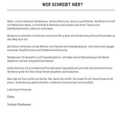
WER SCHREIBT HIER?
Hallo, ich bin Stefanie Heidtmann. Ich bin Mentorin, Autorin und Mutter. Als Mentorin hel
ich Menschen dabei, in Ihre Kraft & Klarheit zu kommen und ihren Traum vom
selbstbestimmten Leben zu verfolgen.
Als Autorin schreibe ich Bücher und einen Blog über die Entdeckung Deines Potentials u
den Weg dort hin.
Als Mutter verbinde ich die Welten von Familie mit Selbständigkeit. Ich kenne den Spagat
zwischen Verpflichtung und Selbstverwirklichung.
Damals war ich Anwältin und Finanzberaterin. Ich habe meine Beziehung an die Wand
gefahren und war lang alleinerziehend.
Außerdem bin ich professionell Snowboardcross gefahren und erst eine schwere Sturz-
Verletzung hat mir die nötige Keule gegeben, aufzuwachen.
Aber das tut hier nichts zur Sache. Nur damit Du weißt: Du musst Dir all‘ diese Dinge nicht
antun. Veränderung geht schneller, einfacher und weniger schmerzhaft.
Lebe Dein Potential
Deine
Stefanie Heidtmann