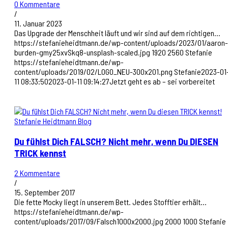
0 Kommentare
/
11. Januar 2023
Das Upgrade der Menschheit läuft und wir sind auf dem richtigen…
https://stefanieheidtmann.de/wp-content/uploads/2023/01/aaron-
burden-gmy25xvSkq8-unsplash-scaled.jpg
1920
2560
Stefanie
https://stefanieheidtmann.de/wp-
content/uploads/2019/02/LOGO_NEU-300x201.png
Stefanie
2023-01
11 08:33:50
2023-01-11 09:14:27
Jetzt geht es ab – sei vorbereitet
Du fühlst Dich FALSCH? Nicht mehr, wenn Du DIESEN
TRICK kennst
2 Kommentare
/
15. September 2017
Die fette Mocky liegt in unserem Bett. Jedes Stofftier erhält…
https://stefanieheidtmann.de/wp-
content/uploads/2017/09/Falsch1000x2000.jpg
2000
1000
Stefanie