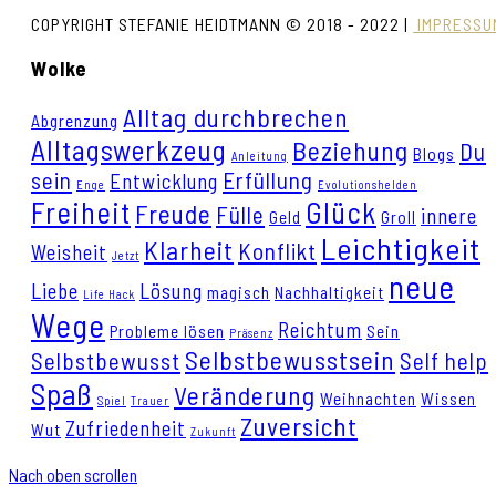
COPYRIGHT STEFANIE HEIDTMANN © 2018 - 2022 |
IMPRESSU
Wolke
Alltag durchbrechen
Abgrenzung
Alltagswerkzeug
Beziehung
Du
Blogs
Anleitung
sein
Erfüllung
Entwicklung
Enge
Evolutionshelden
Freiheit
Glück
Freude
Fülle
innere
Geld
Groll
Leichtigkeit
Klarheit
Konflikt
Weisheit
Jetzt
neue
Liebe
Lösung
magisch
Nachhaltigkeit
Life Hack
Wege
Reichtum
Probleme lösen
Sein
Präsenz
Selbstbewusstsein
Selbstbewusst
Self help
Spaß
Veränderung
Weihnachten
Wissen
Spiel
Trauer
Zuversicht
Zufriedenheit
Wut
Zukunft
Nach oben scrollen