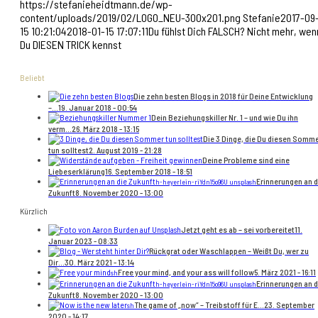
https://stefanieheidtmann.de/wp-
content/uploads/2019/02/LOGO_NEU-300x201.png
Stefanie
2017-09
15 10:21:04
2018-01-15 17:07:11
Du fühlst Dich FALSCH? Nicht mehr, wen
Du DIESEN TRICK kennst
Beliebt
Die zehn besten Blogs in 2018 für Deine Entwicklung
–...
19. Januar 2018 - 00:54
Dein Beziehungskiller Nr. 1 – und wie Du ihn
verm...
26. März 2018 - 13:15
Die 3 Dinge, die Du diesen Somm
tun solltest
2. August 2019 - 21:28
Deine Probleme sind eine
Liebeserklärung
16. September 2018 - 18:51
Erinnerungen an d
h-heyerlein-riYdn15o96U unsplash
Zukunft
8. November 2020 - 13:00
Kürzlich
Jetzt geht es ab – sei vorbereitet
11.
Januar 2023 - 08:33
Rückgrat oder Waschlappen – Weißt Du, wer zu
Dir...
30. März 2021 - 13:14
Free your mind, and your ass will follow
5. März 2021 - 16:11
sh
Erinnerungen an d
h-heyerlein-riYdn15o96U unsplash
Zukunft
8. November 2020 - 13:00
The game of „now“ – Treibstoff für E...
23. September
sh
2020 - 14:17