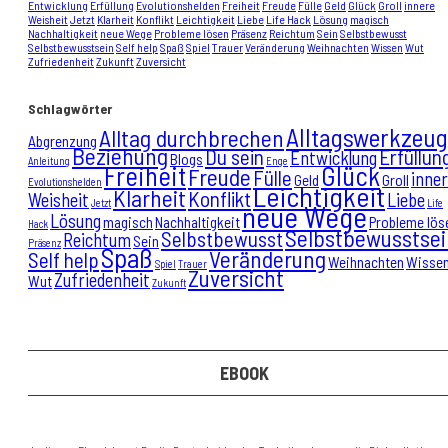
Entwicklung
Erfüllung
Evolutionshelden
Freiheit
Freude
Fülle
Geld
Glück
Groll
innere
Weisheit
Jetzt
Klarheit
Konflikt
Leichtigkeit
Liebe
Life Hack
Lösung
magisch
Nachhaltigkeit
neue Wege
Probleme lösen
Präsenz
Reichtum
Sein
Selbstbewusst
Selbstbewusstsein
Self help
Spaß
Spiel
Trauer
Veränderung
Weihnachten
Wissen
Wut
Zufriedenheit
Zukunft
Zuversicht
Schlagwörter
Alltagswerkzeug
Alltag durchbrechen
Abgrenzung
Beziehung
Du sein
Erfüllun
Entwicklung
Blogs
Anleitung
Enge
Freiheit
Glück
Freude
Fülle
inne
Geld
Groll
Evolutionshelden
Leichtigkeit
Klarheit
Konflikt
Weisheit
Liebe
Jetzt
Life
neue Wege
Lösung
magisch
Nachhaltigkeit
Probleme lös
Hack
Selbstbewusstsei
Selbstbewusst
Reichtum
Sein
Präsenz
Spaß
Veränderung
Self help
Weihnachten
Wisse
Spiel
Trauer
Zuversicht
Zufriedenheit
Wut
Zukunft
EBOOK