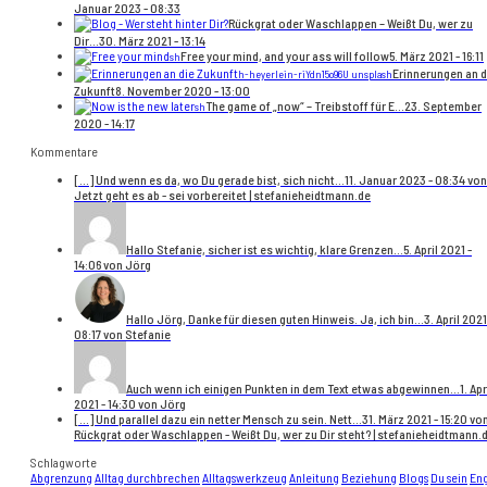
Januar 2023 - 08:33
Rückgrat oder Waschlappen – Weißt Du, wer zu
Dir...
30. März 2021 - 13:14
Free your mind, and your ass will follow
5. März 2021 - 16:11
sh
Erinnerungen an d
h-heyerlein-riYdn15o96U unsplash
Zukunft
8. November 2020 - 13:00
The game of „now“ – Treibstoff für E...
23. September
sh
2020 - 14:17
Kommentare
[…] Und wenn es da, wo Du gerade bist, sich nicht...
11. Januar 2023 - 08:34 von
Jetzt geht es ab - sei vorbereitet | stefanieheidtmann.de
Hallo Stefanie, sicher ist es wichtig, klare Grenzen...
5. April 2021 -
14:06 von Jörg
Hallo Jörg, Danke für diesen guten Hinweis. Ja, ich bin...
3. April 2021
08:17 von Stefanie
Auch wenn ich einigen Punkten in dem Text etwas abgewinnen...
1. Apr
2021 - 14:30 von Jörg
[…] Und parallel dazu ein netter Mensch zu sein. Nett...
31. März 2021 - 15:20 vo
Rückgrat oder Waschlappen - Weißt Du, wer zu Dir steht? | stefanieheidtmann.
Schlagworte
Abgrenzung
Alltag durchbrechen
Alltagswerkzeug
Anleitung
Beziehung
Blogs
Du sein
En