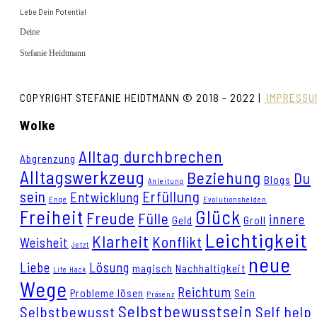
Lebe Dein Potential
Deine
Stefanie Heidtmann
COPYRIGHT STEFANIE HEIDTMANN © 2018 - 2022 |
IMPRESSU
Wolke
Alltag durchbrechen
Abgrenzung
Alltagswerkzeug
Beziehung
Du
Blogs
Anleitung
sein
Erfüllung
Entwicklung
Enge
Evolutionshelden
Freiheit
Glück
Freude
Fülle
innere
Geld
Groll
Leichtigkeit
Klarheit
Konflikt
Weisheit
Jetzt
neue
Liebe
Lösung
magisch
Nachhaltigkeit
Life Hack
Wege
Reichtum
Probleme lösen
Sein
Präsenz
Selbstbewusstsein
Selbstbewusst
Self help