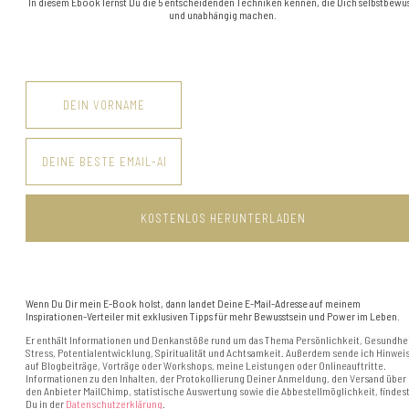
In diesem Ebook lernst Du die 5 entscheidenden Techniken kennen, die Dich selbstbewus
und unabhängig machen.
Wenn Du Dir mein E-Book holst, dann landet Deine E-Mail-Adresse auf meinem
Inspirationen-Verteiler mit exklusiven Tipps für mehr Bewusstsein und Power im Leben.
Er enthält Informationen und Denkanstöße rund um das Thema Persönlichkeit, Gesundhei
Stress, Potentialentwicklung, Spiritualität und Achtsamkeit. Außerdem sende ich Hinwei
auf Blogbeiträge, Vorträge oder Workshops, meine Leistungen oder Onlineauftritte.
Informationen zu den Inhalten, der Protokollierung Deiner Anmeldung, den Versand über
den Anbieter MailChimp, statistische Auswertung sowie die Abbestellmöglichkeit, findes
Du in der
Datenschutzerklärung
.