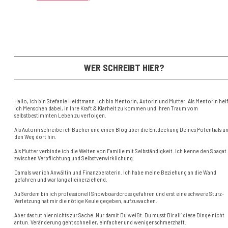
WER SCHREIBT HIER?
Hallo, ich bin Stefanie Heidtmann. Ich bin Mentorin, Autorin und Mutter. Als Mentorin hel
ich Menschen dabei, in Ihre Kraft & Klarheit zu kommen und ihren Traum vom
selbstbestimmten Leben zu verfolgen.
Als Autorin schreibe ich Bücher und einen Blog über die Entdeckung Deines Potentials u
den Weg dort hin.
Als Mutter verbinde ich die Welten von Familie mit Selbständigkeit. Ich kenne den Spagat
zwischen Verpflichtung und Selbstverwirklichung.
Damals war ich Anwältin und Finanzberaterin. Ich habe meine Beziehung an die Wand
gefahren und war lang alleinerziehend.
Außerdem bin ich professionell Snowboardcross gefahren und erst eine schwere Sturz-
Verletzung hat mir die nötige Keule gegeben, aufzuwachen.
Aber das tut hier nichts zur Sache. Nur damit Du weißt: Du musst Dir all‘ diese Dinge nicht
antun. Veränderung geht schneller, einfacher und weniger schmerzhaft.