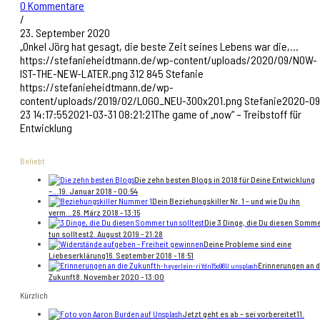
0 Kommentare
/
23. September 2020
„Onkel Jörg hat gesagt, die beste Zeit seines Lebens war die,…
https://stefanieheidtmann.de/wp-content/uploads/2020/09/NOW-
IST-THE-NEW-LATER.png
312
845
Stefanie
https://stefanieheidtmann.de/wp-
content/uploads/2019/02/LOGO_NEU-300x201.png
Stefanie
2020-09
23 14:17:55
2021-03-31 08:21:21
The game of „now“ – Treibstoff für
Entwicklung
Beliebt
Die zehn besten Blogs in 2018 für Deine Entwicklung
–...
19. Januar 2018 - 00:54
Dein Beziehungskiller Nr. 1 – und wie Du ihn
verm...
26. März 2018 - 13:15
Die 3 Dinge, die Du diesen Somm
tun solltest
2. August 2019 - 21:28
Deine Probleme sind eine
Liebeserklärung
16. September 2018 - 18:51
Erinnerungen an d
h-heyerlein-riYdn15o96U unsplash
Zukunft
8. November 2020 - 13:00
Kürzlich
Jetzt geht es ab – sei vorbereitet
11.