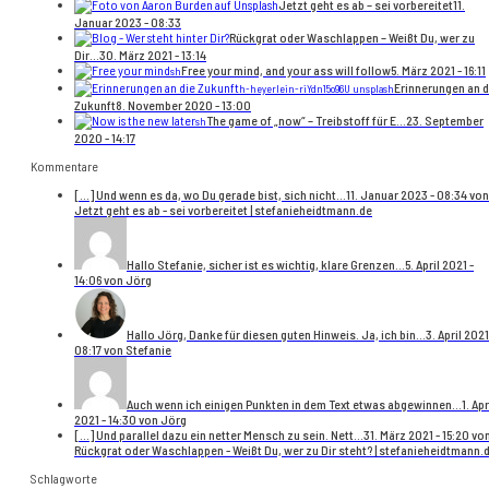
Jetzt geht es ab – sei vorbereitet
11.
Januar 2023 - 08:33
Rückgrat oder Waschlappen – Weißt Du, wer zu
Dir...
30. März 2021 - 13:14
Free your mind, and your ass will follow
5. März 2021 - 16:11
sh
Erinnerungen an d
h-heyerlein-riYdn15o96U unsplash
Zukunft
8. November 2020 - 13:00
The game of „now“ – Treibstoff für E...
23. September
sh
2020 - 14:17
Kommentare
[…] Und wenn es da, wo Du gerade bist, sich nicht...
11. Januar 2023 - 08:34 von
Jetzt geht es ab - sei vorbereitet | stefanieheidtmann.de
Hallo Stefanie, sicher ist es wichtig, klare Grenzen...
5. April 2021 -
14:06 von Jörg
Hallo Jörg, Danke für diesen guten Hinweis. Ja, ich bin...
3. April 2021
08:17 von Stefanie
Auch wenn ich einigen Punkten in dem Text etwas abgewinnen...
1. Apr
2021 - 14:30 von Jörg
[…] Und parallel dazu ein netter Mensch zu sein. Nett...
31. März 2021 - 15:20 vo
Rückgrat oder Waschlappen - Weißt Du, wer zu Dir steht? | stefanieheidtmann.
Schlagworte