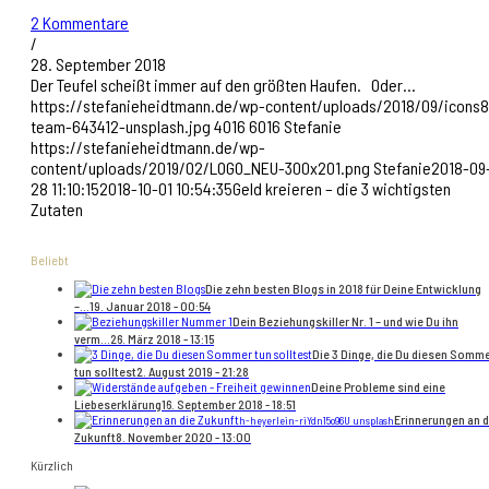
2 Kommentare
/
28. September 2018
Der Teufel scheißt immer auf den größten Haufen. Oder…
https://stefanieheidtmann.de/wp-content/uploads/2018/09/icons8
team-643412-unsplash.jpg
4016
6016
Stefanie
https://stefanieheidtmann.de/wp-
content/uploads/2019/02/LOGO_NEU-300x201.png
Stefanie
2018-09
28 11:10:15
2018-10-01 10:54:35
Geld kreieren – die 3 wichtigsten
Zutaten
Beliebt
Die zehn besten Blogs in 2018 für Deine Entwicklung
–...
19. Januar 2018 - 00:54
Dein Beziehungskiller Nr. 1 – und wie Du ihn
verm...
26. März 2018 - 13:15
Die 3 Dinge, die Du diesen Somm
tun solltest
2. August 2019 - 21:28
Deine Probleme sind eine
Liebeserklärung
16. September 2018 - 18:51
Erinnerungen an d
h-heyerlein-riYdn15o96U unsplash
Zukunft
8. November 2020 - 13:00
Kürzlich