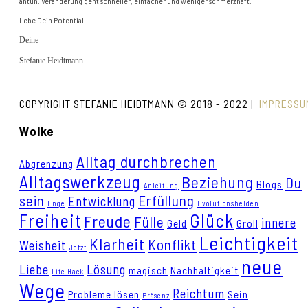
antun. Veränderung geht schneller, einfacher und weniger schmerzhaft.
Lebe Dein Potential
Deine
Stefanie Heidtmann
COPYRIGHT STEFANIE HEIDTMANN © 2018 - 2022 |
IMPRESSU
Wolke
Alltag durchbrechen
Abgrenzung
Alltagswerkzeug
Beziehung
Du
Blogs
Anleitung
sein
Erfüllung
Entwicklung
Enge
Evolutionshelden
Freiheit
Glück
Freude
Fülle
innere
Geld
Groll
Leichtigkeit
Klarheit
Konflikt
Weisheit
Jetzt
neue
Liebe
Lösung
magisch
Nachhaltigkeit
Life Hack
Wege
Reichtum
Probleme lösen
Sein
Präsenz