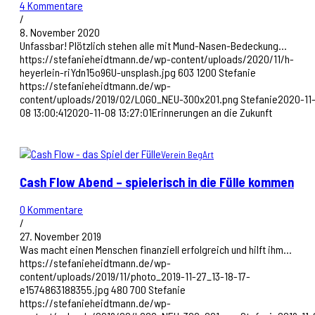
4 Kommentare
/
8. November 2020
Unfassbar! Plötzlich stehen alle mit Mund-Nasen-Bedeckung…
https://stefanieheidtmann.de/wp-content/uploads/2020/11/h-
heyerlein-riYdn15o96U-unsplash.jpg
603
1200
Stefanie
https://stefanieheidtmann.de/wp-
content/uploads/2019/02/LOGO_NEU-300x201.png
Stefanie
2020-11
08 13:00:41
2020-11-08 13:27:01
Erinnerungen an die Zukunft
Verein BegArt
Cash Flow Abend – spielerisch in die Fülle kommen
0 Kommentare
/
27. November 2019
Was macht einen Menschen finanziell erfolgreich und hilft ihm…
https://stefanieheidtmann.de/wp-
content/uploads/2019/11/photo_2019-11-27_13-18-17-
e1574863188355.jpg
480
700
Stefanie
https://stefanieheidtmann.de/wp-