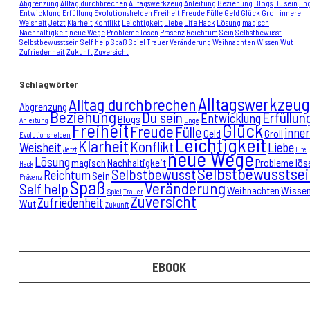
Abgrenzung
Alltag durchbrechen
Alltagswerkzeug
Anleitung
Beziehung
Blogs
Du sein
En
Entwicklung
Erfüllung
Evolutionshelden
Freiheit
Freude
Fülle
Geld
Glück
Groll
innere
Weisheit
Jetzt
Klarheit
Konflikt
Leichtigkeit
Liebe
Life Hack
Lösung
magisch
Nachhaltigkeit
neue Wege
Probleme lösen
Präsenz
Reichtum
Sein
Selbstbewusst
Selbstbewusstsein
Self help
Spaß
Spiel
Trauer
Veränderung
Weihnachten
Wissen
Wut
Zufriedenheit
Zukunft
Zuversicht
Schlagwörter
Alltagswerkzeug
Alltag durchbrechen
Abgrenzung
Beziehung
Du sein
Erfüllun
Entwicklung
Blogs
Anleitung
Enge
Freiheit
Glück
Freude
Fülle
inne
Geld
Groll
Evolutionshelden
Leichtigkeit
Klarheit
Konflikt
Weisheit
Liebe
Jetzt
Life
neue Wege
Lösung
magisch
Nachhaltigkeit
Probleme lös
Hack
Selbstbewusstsei
Selbstbewusst
Reichtum
Sein
Präsenz
Spaß
Veränderung
Self help
Weihnachten
Wisse
Spiel
Trauer
Zuversicht
Zufriedenheit
Wut
Zukunft
EBOOK