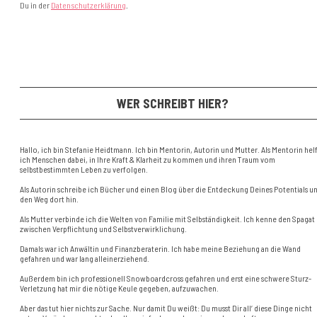
Du in der
Datenschutzerklärung
.
WER SCHREIBT HIER?
Hallo, ich bin Stefanie Heidtmann. Ich bin Mentorin, Autorin und Mutter. Als Mentorin hel
ich Menschen dabei, in Ihre Kraft & Klarheit zu kommen und ihren Traum vom
selbstbestimmten Leben zu verfolgen.
Als Autorin schreibe ich Bücher und einen Blog über die Entdeckung Deines Potentials u
den Weg dort hin.
Als Mutter verbinde ich die Welten von Familie mit Selbständigkeit. Ich kenne den Spagat
zwischen Verpflichtung und Selbstverwirklichung.
Damals war ich Anwältin und Finanzberaterin. Ich habe meine Beziehung an die Wand
gefahren und war lang alleinerziehend.
Außerdem bin ich professionell Snowboardcross gefahren und erst eine schwere Sturz-
Verletzung hat mir die nötige Keule gegeben, aufzuwachen.
Aber das tut hier nichts zur Sache. Nur damit Du weißt: Du musst Dir all‘ diese Dinge nicht