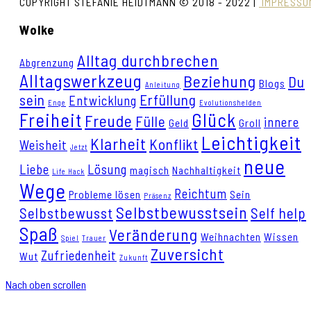
COPYRIGHT STEFANIE HEIDTMANN © 2018 - 2022 |
IMPRESSU
Wolke
Alltag durchbrechen
Abgrenzung
Alltagswerkzeug
Beziehung
Du
Blogs
Anleitung
sein
Erfüllung
Entwicklung
Enge
Evolutionshelden
Freiheit
Glück
Freude
Fülle
innere
Geld
Groll
Leichtigkeit
Klarheit
Konflikt
Weisheit
Jetzt
neue
Liebe
Lösung
magisch
Nachhaltigkeit
Life Hack
Wege
Reichtum
Probleme lösen
Sein
Präsenz
Selbstbewusstsein
Selbstbewusst
Self help
Spaß
Veränderung
Weihnachten
Wissen
Spiel
Trauer
Zuversicht
Zufriedenheit
Wut
Zukunft
Nach oben scrollen