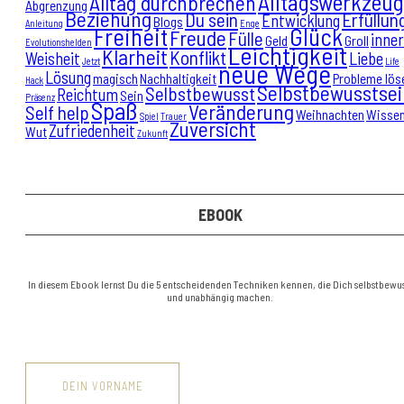
Alltagswerkzeug
Alltag durchbrechen
Abgrenzung
Beziehung
Du sein
Erfüllun
Entwicklung
Blogs
Anleitung
Enge
Freiheit
Glück
Freude
Fülle
inne
Geld
Groll
Evolutionshelden
Leichtigkeit
Klarheit
Konflikt
Weisheit
Liebe
Jetzt
Life
neue Wege
Lösung
magisch
Nachhaltigkeit
Probleme lös
Hack
Selbstbewusstsei
Selbstbewusst
Reichtum
Sein
Präsenz
Spaß
Veränderung
Self help
Weihnachten
Wisse
Spiel
Trauer
Zuversicht
Zufriedenheit
Wut
Zukunft
EBOOK
In diesem Ebook lernst Du die 5 entscheidenden Techniken kennen, die Dich selbstbewus
und unabhängig machen.