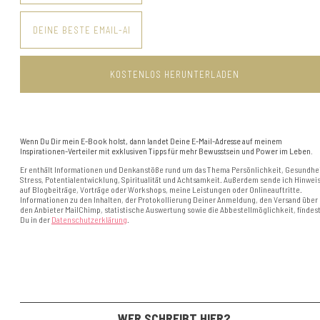
Wenn Du Dir mein E-Book holst, dann landet Deine E-Mail-Adresse auf meinem
Inspirationen-Verteiler mit exklusiven Tipps für mehr Bewusstsein und Power im Leben.
Er enthält Informationen und Denkanstöße rund um das Thema Persönlichkeit, Gesundhei
Stress, Potentialentwicklung, Spiritualität und Achtsamkeit. Außerdem sende ich Hinwei
auf Blogbeiträge, Vorträge oder Workshops, meine Leistungen oder Onlineauftritte.
Informationen zu den Inhalten, der Protokollierung Deiner Anmeldung, den Versand über
den Anbieter MailChimp, statistische Auswertung sowie die Abbestellmöglichkeit, findes
Du in der
Datenschutzerklärung
.
WER SCHREIBT HIER?