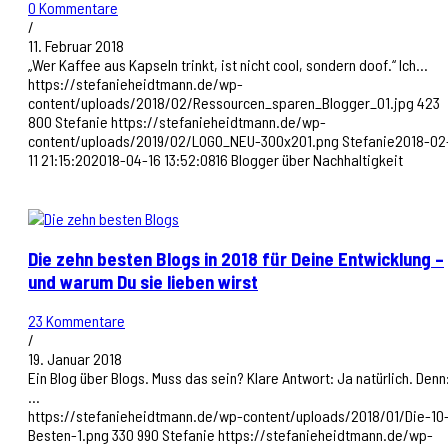
0 Kommentare
/
11. Februar 2018
„Wer Kaffee aus Kapseln trinkt, ist nicht cool, sondern doof.“ Ich…
https://stefanieheidtmann.de/wp-
content/uploads/2018/02/Ressourcen_sparen_Blogger_01.jpg
423
800
Stefanie
https://stefanieheidtmann.de/wp-
content/uploads/2019/02/LOGO_NEU-300x201.png
Stefanie
2018-02
11 21:15:20
2018-04-16 13:52:08
16 Blogger über Nachhaltigkeit
Die zehn besten Blogs in 2018 für Deine Entwicklung –
und warum Du sie lieben wirst
23 Kommentare
/
19. Januar 2018
Ein Blog über Blogs. Muss das sein? Klare Antwort: Ja natürlich. Denn
…
https://stefanieheidtmann.de/wp-content/uploads/2018/01/Die-10
Besten-1.png
330
990
Stefanie
https://stefanieheidtmann.de/wp-