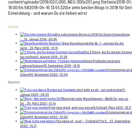
content/uploads/2019/02/LOGO_NEU-300x201.png
Stefanie
2018-01
19 00:54:58
2018-04-16 13:51:32
Die zehn besten Blogs in 2018 für Dei
Entwicklung – und warum Du sie lieben wirst
Beliebt
Die zehn besten Blogs in 2018 für Deine Entwicklung
–...
19. Januar 2018 - 00:54
Dein Beziehungskiller Nr. 1 – und wie Du ihn
verm...
26. März 2018 - 13:15
Die 3 Dinge, die Du diesen Somm
tun solltest
2. August 2019 - 21:28
Deine Probleme sind eine
Liebeserklärung
16. September 2018 - 18:51
Erinnerungen an d
h-heyerlein-riYdn15o96U unsplash
Zukunft
8. November 2020 - 13:00
Kürzlich
Jetzt geht es ab – sei vorbereitet
11.
Januar 2023 - 08:33
Rückgrat oder Waschlappen – Weißt Du, wer zu
Dir...
30. März 2021 - 13:14
Free your mind, and your ass will follow
5. März 2021 - 16:11
sh
Erinnerungen an d
h-heyerlein-riYdn15o96U unsplash
Zukunft
8. November 2020 - 13:00
The game of „now“ – Treibstoff für E...
23. September
sh
2020 - 14:17