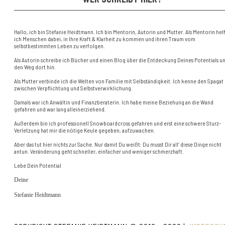
Hallo, ich bin Stefanie Heidtmann. Ich bin Mentorin, Autorin und Mutter. Als Mentorin hel
ich Menschen dabei, in Ihre Kraft & Klarheit zu kommen und ihren Traum vom
selbstbestimmten Leben zu verfolgen.
Als Autorin schreibe ich Bücher und einen Blog über die Entdeckung Deines Potentials u
den Weg dort hin.
Als Mutter verbinde ich die Welten von Familie mit Selbständigkeit. Ich kenne den Spagat
zwischen Verpflichtung und Selbstverwirklichung.
Damals war ich Anwältin und Finanzberaterin. Ich habe meine Beziehung an die Wand
gefahren und war lang alleinerziehend.
Außerdem bin ich professionell Snowboardcross gefahren und erst eine schwere Sturz-
Verletzung hat mir die nötige Keule gegeben, aufzuwachen.
Aber das tut hier nichts zur Sache. Nur damit Du weißt: Du musst Dir all‘ diese Dinge nicht
antun. Veränderung geht schneller, einfacher und weniger schmerzhaft.
Lebe Dein Potential
Deine
Stefanie Heidtmann