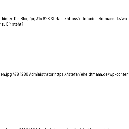
hinter-Dir-Blog.jpg
315
828
Stefanie
https://stefanieheidtmann.de/wp
zu Dir steht?
ben.jpg
478
1280
Administrator
https://stefanieheidtmann.de/wp-conte