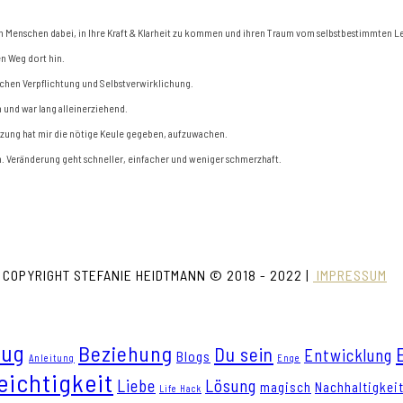
 ich Menschen dabei, in Ihre Kraft & Klarheit zu kommen und ihren Traum vom selbstbestimmten L
n Weg dort hin.
schen Verpflichtung und Selbstverwirklichung.
 und war lang alleinerziehend.
tzung hat mir die nötige Keule gegeben, aufzuwachen.
tun. Veränderung geht schneller, einfacher und weniger schmerzhaft.
COPYRIGHT STEFANIE HEIDTMANN © 2018 - 2022 |
IMPRESSUM
eug
Beziehung
Du sein
Entwicklung
Blogs
Anleitung
Enge
eichtigkeit
Liebe
Lösung
magisch
Nachhaltigkei
Life Hack