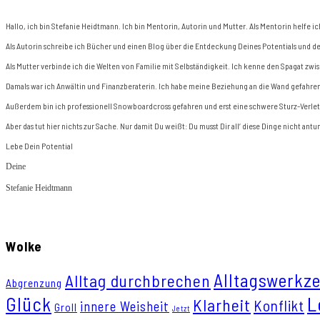
Hallo, ich bin Stefanie Heidtmann. Ich bin Mentorin, Autorin und Mutter. Als Mentorin helfe
Als Autorin schreibe ich Bücher und einen Blog über die Entdeckung Deines Potentials und de
Als Mutter verbinde ich die Welten von Familie mit Selbständigkeit. Ich kenne den Spagat zwi
Damals war ich Anwältin und Finanzberaterin. Ich habe meine Beziehung an die Wand gefahren
Außerdem bin ich professionell Snowboardcross gefahren und erst eine schwere Sturz-Verle
Aber das tut hier nichts zur Sache. Nur damit Du weißt: Du musst Dir all‘ diese Dinge nicht an
Lebe Dein Potential
Deine
Stefanie Heidtmann
Wolke
Alltagswerkz
Alltag durchbrechen
Abgrenzung
L
Glück
Klarheit
Konflikt
innere Weisheit
Groll
Jetzt