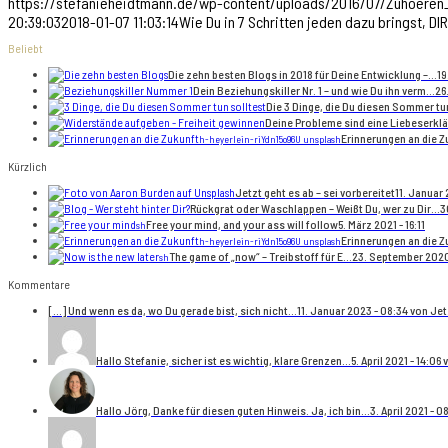
https://stefanieheidtmann.de/wp-content/uploads/2016/07/Zuhoeren
20:39:03
2018-01-07 11:03:14
Wie Du in 7 Schritten jeden dazu bringst, 
Beliebt
Die zehn besten Blogs in 2018 für Deine Entwicklung –...
19
Dein Beziehungskiller Nr. 1 – und wie Du ihn verm...
26
Die 3 Dinge, die Du diesen Sommer tu
Deine Probleme sind eine Liebeserkl
Erinnerungen an die Z
h-heyerlein-riYdn15o96U unsplash
Kürzlich
Jetzt geht es ab – sei vorbereitet
11. Januar
Rückgrat oder Waschlappen – Weißt Du, wer zu Dir...
3
Free your mind, and your ass will follow
5. März 2021 - 16:11
sh
Erinnerungen an die Z
h-heyerlein-riYdn15o96U unsplash
The game of „now“ – Treibstoff für E...
23. September 2020 
sh
Kommentare
[…] Und wenn es da, wo Du gerade bist, sich nicht...
11. Januar 2023 - 08:34 von Jet
Hallo Stefanie, sicher ist es wichtig, klare Grenzen...
5. April 2021 - 14:06
Hallo Jörg, Danke für diesen guten Hinweis. Ja, ich bin...
3. April 2021 - 0