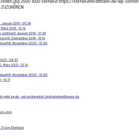
_reden.jpg
2000
1000
Stefanie
https://stefanieheidtmann.de/wp-conte
DIR ZUZUHÖREN
. Januar 2018 - 00:54
. März 2018 - 13:15
n solltest
2. August 2019 - 21:28
ärung
16. September 2018 - 18:51
ukunft
8. November 2020 - 13:00
 2023 - 08:33
0. März 2021 - 13:14
ukunft
8. November 2020 - 13:00
- 14:17
zt geht es ab - sei vorbereitet | stefanieheidtmann.de
 von Jörg
8:17 von Stefanie