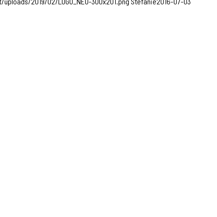
nt/uploads/2019/02/LOGO_NEU-300x201.png
Stefanie
2016-07-03