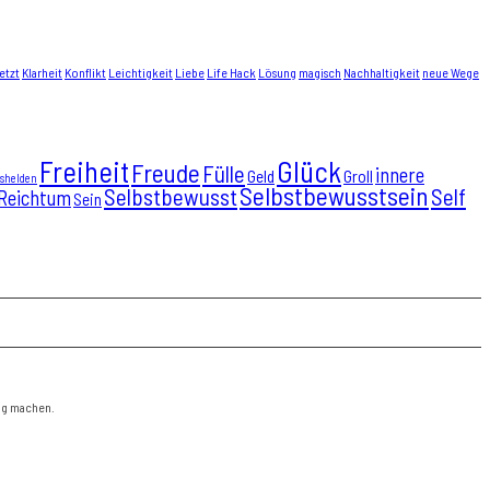
etzt
Klarheit
Konflikt
Leichtigkeit
Liebe
Life Hack
Lösung
magisch
Nachhaltigkeit
neue Wege
Freiheit
Glück
Freude
Fülle
innere
Geld
Groll
nshelden
Selbstbewusstsein
Selbstbewusst
Self
Reichtum
Sein
ig machen.