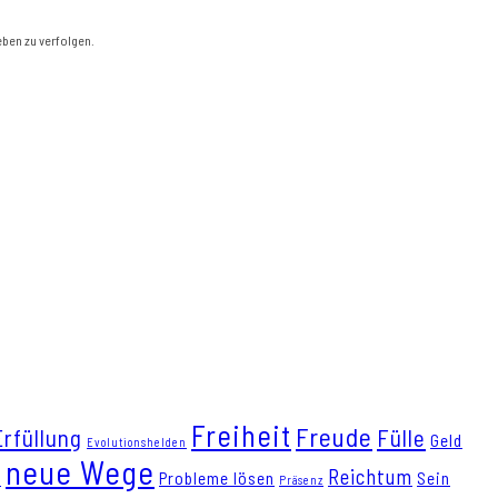
eben zu verfolgen.
Freiheit
Freude
Erfüllung
Fülle
Geld
Evolutionshelden
neue Wege
Reichtum
t
Probleme lösen
Sein
Präsenz