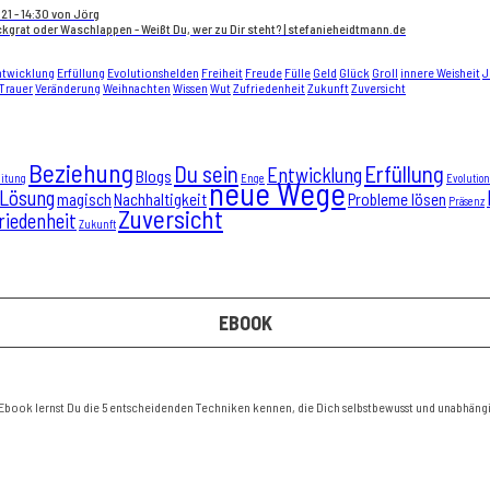
2021 - 14:30 von Jörg
ückgrat oder Waschlappen - Weißt Du, wer zu Dir steht? | stefanieheidtmann.de
ntwicklung
Erfüllung
Evolutionshelden
Freiheit
Freude
Fülle
Geld
Glück
Groll
innere Weisheit
J
Trauer
Veränderung
Weihnachten
Wissen
Wut
Zufriedenheit
Zukunft
Zuversicht
Beziehung
Du sein
Erfüllung
Entwicklung
Blogs
eitung
Enge
Evolutio
neue Wege
Lösung
magisch
Nachhaltigkeit
Probleme lösen
Präsenz
Zuversicht
riedenheit
Zukunft
EBOOK
 Ebook lernst Du die 5 entscheidenden Techniken kennen, die Dich selbstbewusst und unabhäng