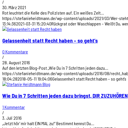
/
30. März 2021
Rot leuchtet die Kelle des Polizisten auf. Ein weißes Zelt…
https://stefanieheidtmann.de/wp-content/uploads/2021/03/Wer-steht-
13:14:36
2021-03-31 15:20:40
Rückgrat oder Waschlappen – Weißt Du, wer 
Gelassenheit statt Recht haben – so geht’s
0 Kommentare
/
28. August 2016
Auf den letzten Blog-Post „Wie Du in 7 Schritten jeden dazu…
https://stefanieheidtmann.de/wp-content/uploads/2016/08/recht_ha
18:04:28
2018-05-11 19:04:06
Gelassenheit statt Recht haben – so geht’s
Wie Du in 7 Schritten jeden dazu bringst, DIR ZUZUHÖREN
1 Kommentar
/
3. Juli 2016
„Jetzt hör' mir halt EIN MAL zu!“ Bestimmt kennst Du…