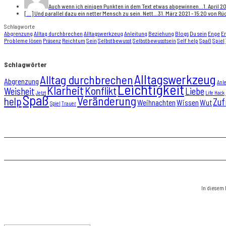
Auch wenn ich einigen Punkten in dem Text etwas abgewinnen...
1. April 
[…] Und parallel dazu ein netter Mensch zu sein. Nett...
31. März 2021 - 15:20 von R
Schlagworte
Abgrenzung
Alltag durchbrechen
Alltagswerkzeug
Anleitung
Beziehung
Blogs
Du sein
Enge
E
Probleme lösen
Präsenz
Reichtum
Sein
Selbstbewusst
Selbstbewusstsein
Self help
Spaß
Spiel
Schlagwörter
Alltagswerkzeug
Alltag durchbrechen
Abgrenzung
Anl
Leichtigkeit
Klarheit
Konflikt
Weisheit
Liebe
Jetzt
Life Hack
Spaß
Veränderung
help
Zuf
Weihnachten
Wissen
Wut
Spiel
Trauer
In diesem