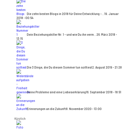
Die zehn besten Blogs in 2018 für Deine Entwicklung –...
19. Januar
2018 - 00:54
Dein Beziehungskiller Nr. 1 – und wie Du ihn verm...
26. März 2018 -
13:15
Die 3 Dinge, die Du diesen Sommer tun solltest
2. August 2019 - 21:28
Deine Probleme sind eine Liebeserklärung
16. September 2018 - 18:51
Erinnerungen an die Zukunft
8. November 2020 - 13:00
Kürzlich