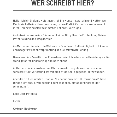
WER SCHREIBT HIER?
Hallo, ich bin Stefanie Heidtmann. Ich bin Mentorin, Autorin und Mutter. Als
Mentorin helfe ich Menschen dabei, in Ihre Kraft & Klarheit zu kommen und
ihren Traum vom selbstbestimmten Leben zu verfolgen.
Als Autorin schreibe ich Bücher und einen Blog über die Entdeckung Deines
Potentials und den Weg dort hin.
Als Mutter verbinde ich die Welten von Familie mit Selbständigkeit. Ich kenne
den Spagat zwischen Verpflichtung und Selbstverwirklichung.
Damals war ich Anwältin und Finanzberaterin. Ich habe meine Beziehung an die
Wand gefahren und war lang alleinerziehend.
Außerdem bin ich professionell Snowboardcross gefahren und erst eine
schwere Sturz-Verletzung hat mir die nötige Keule gegeben, aufzuwachen.
Aber das tut hier nichts zur Sache. Nur damit Du weißt: Du musst Dir all‘ diese
Dinge nicht antun. Veränderung geht schneller, einfacher und weniger
schmerzhaft.
Lebe Dein Potential
Deine
Stefanie Heidtmann