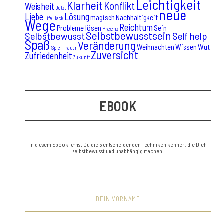
Leichtigkeit
Klarheit
Konflikt
Weisheit
Jetzt
neue
Liebe
Lösung
magisch
Nachhaltigkeit
Life Hack
Wege
Reichtum
Probleme lösen
Sein
Präsenz
Selbstbewusstsein
Selbstbewusst
Self help
Spaß
Veränderung
Weihnachten
Wissen
Wut
Spiel
Trauer
Zuversicht
Zufriedenheit
Zukunft
EBOOK
In diesem Ebook lernst Du die 5 entscheidenden Techniken kennen, die Dich
selbstbewusst und unabhängig machen.