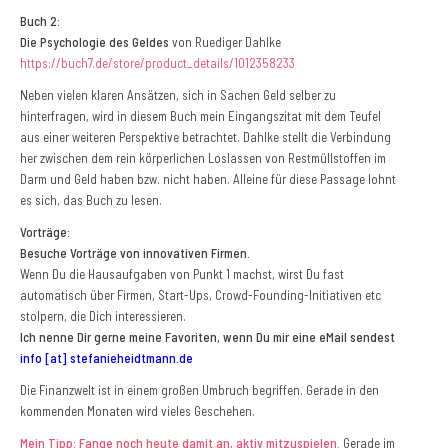
Buch 2:
Die Psychologie des Geldes
von Ruediger Dahlke
https://buch7.de/store/product_details/1012358233
Neben vielen klaren Ansätzen, sich in Sachen Geld selber zu
hinterfragen, wird in diesem Buch mein Eingangszitat mit dem Teufel
aus einer weiteren Perspektive betrachtet. Dahlke stellt die Verbindung
her zwischen dem rein körperlichen Loslassen von Restmüllstoffen im
Darm und Geld haben bzw. nicht haben. Alleine für diese Passage lohnt
es sich, das Buch zu lesen.
Vorträge:
Besuche Vorträge von innovativen Firmen.
Wenn Du die Hausaufgaben von Punkt 1 machst, wirst Du fast
automatisch über Firmen, Start-Ups, Crowd-Founding-Initiativen etc
stolpern, die Dich interessieren.
Ich nenne Dir gerne meine Favoriten, wenn Du mir eine eMail sendest
info [at] stefanieheidtmann.de
Die Finanzwelt ist in einem großen Umbruch begriffen. Gerade in den
kommenden Monaten wird vieles Geschehen.
Mein Tipp: Fange noch heute damit an, aktiv mitzuspielen.
Gerade im