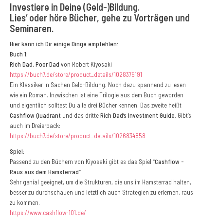
Investiere in Deine (Geld-)Bildung.
Lies‘ oder höre Bücher, gehe zu Vorträgen und
Seminaren.
Hier kann ich Dir einige Dinge empfehlen:
Buch 1:
Rich Dad, Poor Dad
von Robert Kiyosaki
https://buch7.de/store/product_details/1028375191
Ein Klassiker in Sachen Geld-Bildung. Noch dazu spannend zu lesen
wie ein Roman. Inzwischen ist eine Trilogie aus dem Buch geworden
und eigentlich solltest Du alle drei Bücher kennen. Das zweite heißt
Cashflow Quadrant
und das dritte
Rich Dad‘s Investment Guide
. Gibt‘s
auch im Dreierpack:
https://buch7.de/store/product_details/1026834858
Spiel:
Passend zu den Büchern von Kiyosaki gibt es das Spiel
“Cashflow -
Raus aus dem Hamsterrad“
Sehr genial geeignet, um die Strukturen, die uns im Hamsterrad halten,
besser zu durchschauen und letztlich auch Strategien zu erlernen, raus
zu kommen.
https://www.cashflow-101.de/